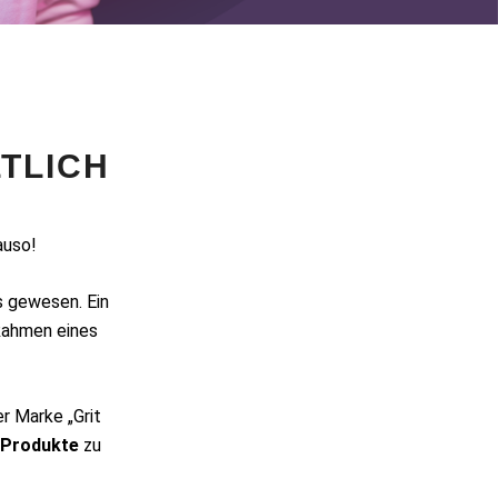
TLICH
auso!
s gewesen. Ein
Rahmen eines
r Marke „Grit
n Produkte
zu