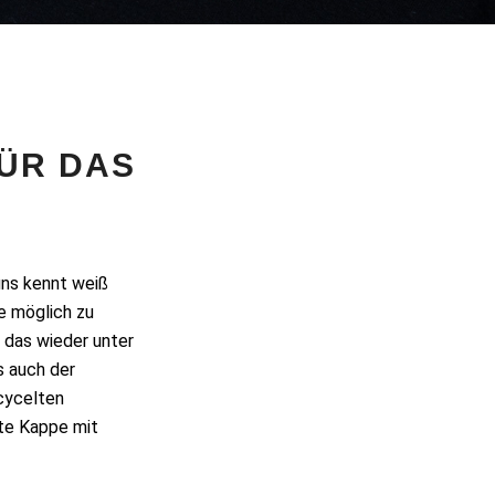
ÜR DAS
uns kennt weiß
e möglich zu
r das wieder unter
s auch der
cycelten
te Kappe mit