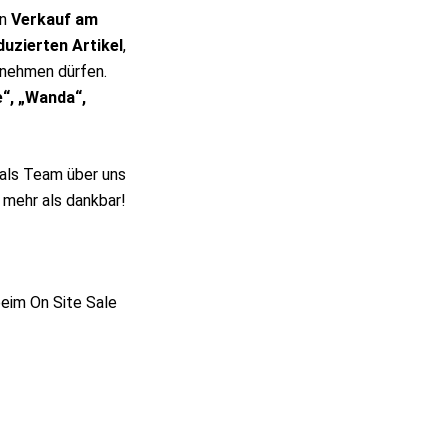
en
Verkauf am
duzierten Artikel
,
rnehmen dürfen.
e“, „Wanda“,
 als Team über uns
mehr als dankbar!
beim On Site Sale