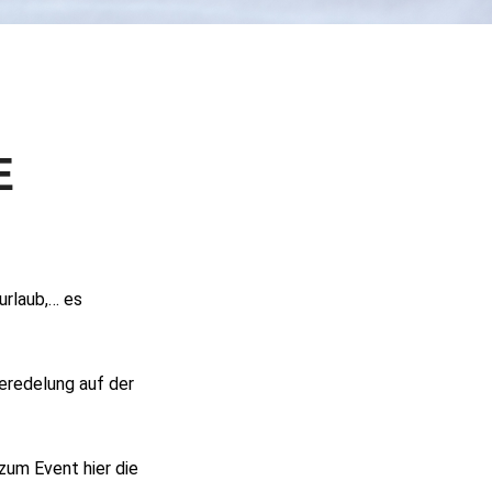
E
L
urlaub,… es
eredelung auf der
zum Event hier die