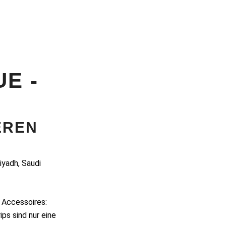
E -
EREN
iyadh, Saudi
 Accessoires:
ps sind nur eine