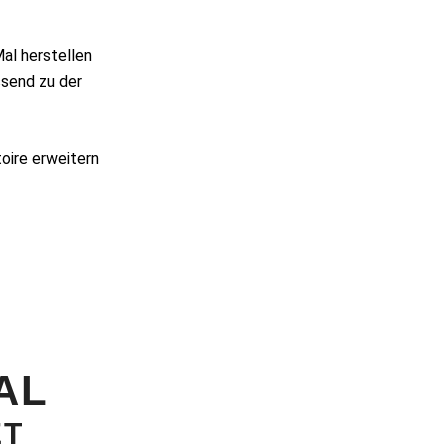
Mal herstellen
send zu der
oire erweitern
AL
ET