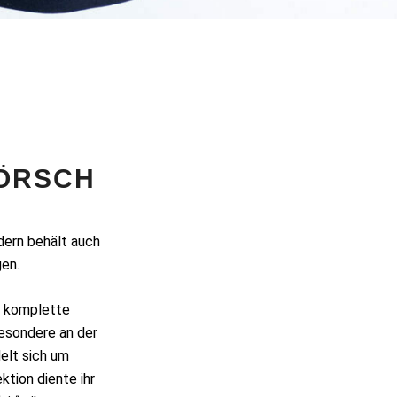
LÖRSCH
dern behält auch
gen.
e komplette
esondere an der
elt sich um
ktion diente ihr